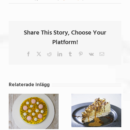
Share This Story, Choose Your
Platform!
Facebook
X
Reddit
LinkedIn
Tumblr
Pinterest
Vk
E-
post
Relaterade inlägg