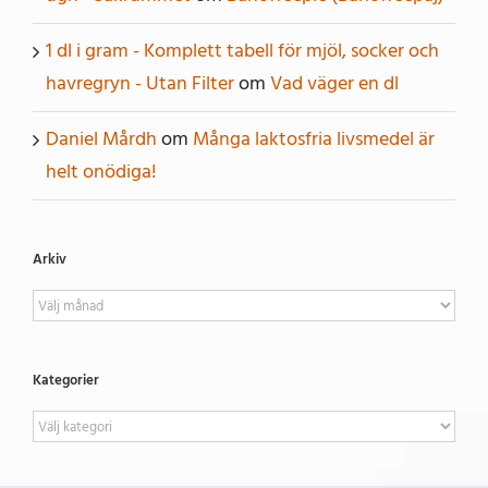
1 dl i gram - Komplett tabell för mjöl, socker och
havregryn - Utan Filter
om
Vad väger en dl
Daniel Mårdh
om
Många laktosfria livsmedel är
helt onödiga!
Arkiv
Arkiv
Kategorier
Kategorier