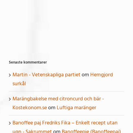
Senaste kommentarer
Martin - Vetenskapliga partiet
om
Hemgjord
surkål
Marängbakelse med citroncurd och bär -
Kostekonom.se
om
Luftiga maränger
Banoffee paj Fredriks Fika – Enkelt recept utan
ugn - Sakrummet
om
Banoffeepie (Banoffeepaj)