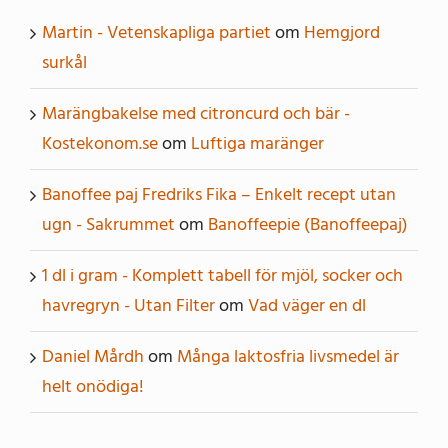
Martin - Vetenskapliga partiet
om
Hemgjord
surkål
Marängbakelse med citroncurd och bär -
Kostekonom.se
om
Luftiga maränger
Banoffee paj Fredriks Fika – Enkelt recept utan
ugn - Sakrummet
om
Banoffeepie (Banoffeepaj)
1 dl i gram - Komplett tabell för mjöl, socker och
havregryn - Utan Filter
om
Vad väger en dl
Daniel Mårdh
om
Många laktosfria livsmedel är
helt onödiga!