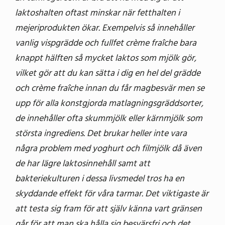
laktoshalten oftast minskar när fetthalten i
mejeriprodukten ökar. Exempelvis så innehåller
vanlig vispgrädde och fullfet crème fraîche bara
knappt hälften så mycket laktos som mjölk gör,
vilket gör att du kan sätta i dig en hel del grädde
och crème fraîche innan du får magbesvär men se
upp för alla konstgjorda matlagningsgräddsorter,
de innehåller ofta skummjölk eller kärnmjölk som
största ingrediens. Det brukar heller inte vara
några problem med yoghurt och filmjölk då även
de har lägre laktosinnehåll samt att
bakteriekulturen i dessa livsmedel tros ha en
skyddande effekt för våra tarmar. Det viktigaste är
att testa sig fram för att själv känna vart gränsen
går för att man ska hålla sig besvärsfri och det