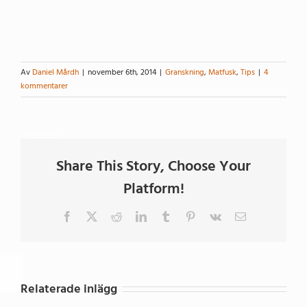
Av
Daniel Mårdh
|
november 6th, 2014
|
Granskning
,
Matfusk
,
Tips
|
4
kommentarer
Share This Story, Choose Your
Platform!
Facebook
X
Reddit
LinkedIn
Tumblr
Pinterest
Vk
E-
post
Relaterade inlägg