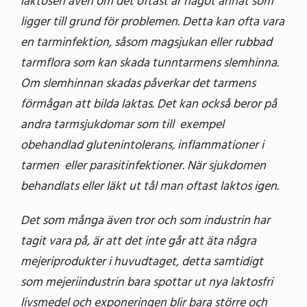
laktosen även om det oftast är något annat som
ligger till grund för problemen. Detta kan ofta vara
en tarminfektion, såsom magsjukan eller rubbad
tarmflora som kan skada tunntarmens slemhinna.
Om slemhinnan skadas påverkar det tarmens
förmågan att bilda laktas. Det kan också beror på
andra tarmsjukdomar som till exempel
obehandlad glutenintolerans, inflammationer i
tarmen eller parasitinfektioner. När sjukdomen
behandlats eller läkt ut tål man oftast laktos igen.
Det som många även tror och som industrin har
tagit vara på, är att det inte går att äta några
mejeriprodukter i huvudtaget, detta samtidigt
som mejeriindustrin bara spottar ut nya laktosfri
livsmedel och exponeringen blir bara större och