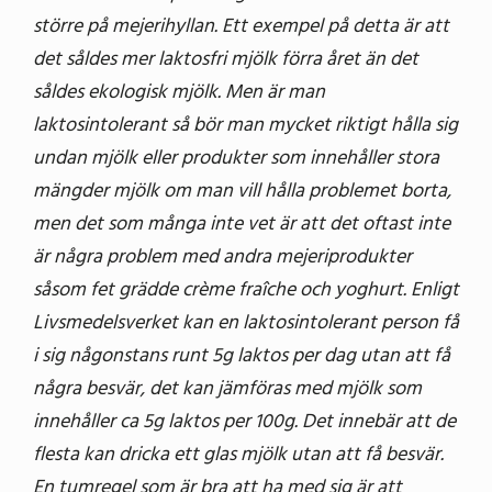
större på mejerihyllan. Ett exempel på detta är att
det såldes mer laktosfri mjölk förra året än det
såldes ekologisk mjölk. Men är man
laktosintolerant så bör man mycket riktigt hålla sig
undan mjölk eller produkter som innehåller stora
mängder mjölk om man vill hålla problemet borta,
men det som många inte vet är att det oftast inte
är några problem med andra mejeriprodukter
såsom fet grädde crème fraîche och yoghurt. Enligt
Livsmedelsverket kan en laktosintolerant person få
i sig någonstans runt 5g laktos per dag utan att få
några besvär, det kan jämföras med mjölk som
innehåller ca 5g laktos per 100g. Det innebär att de
flesta kan dricka ett glas mjölk utan att få besvär.
En tumregel som är bra att ha med sig är att