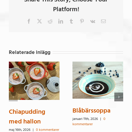
Platform!
Facebook
X
Reddit
LinkedIn
Tumblr
Pinterest
Vk
E-
post
Relaterade inlägg
Blåbärssoppa
Chiapudding
januari 11th, 2026
|
0
med hallon
kommentarer
maj 16th, 2026
|
0 kommentarer