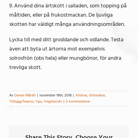
9. Använd dina ärtskott i salladen, som topping på
måltiden, eller på frukostmackan. De ljuvliga
skotten har väldigt många användningsområden.
Lycka till med ditt groddande och odlande. Testa
även att byta ut ärtorna mot exempelvis
solrosfrön (obs hela) eller mungbönor, för andra
trevliga skott.
Av
Daniel Mårdh
|
november 16th, 2018
|
Artiklar
,
Grönsaker
,
Tilltugg/Snacks
,
Tips
,
Vegetariskt
|
0 kommentarer
Share This Story, Choose Your