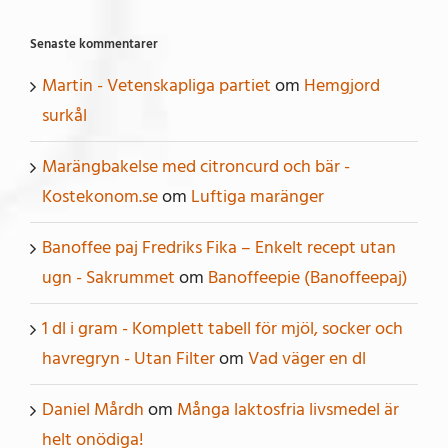
Senaste kommentarer
Martin - Vetenskapliga partiet
om
Hemgjord
surkål
Marängbakelse med citroncurd och bär -
Kostekonom.se
om
Luftiga maränger
Banoffee paj Fredriks Fika – Enkelt recept utan
ugn - Sakrummet
om
Banoffeepie (Banoffeepaj)
1 dl i gram - Komplett tabell för mjöl, socker och
havregryn - Utan Filter
om
Vad väger en dl
Daniel Mårdh
om
Många laktosfria livsmedel är
helt onödiga!