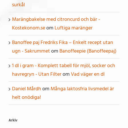
surkål
Marängbakelse med citroncurd och bär -
Kostekonom.se
om
Luftiga maränger
Banoffee paj Fredriks Fika – Enkelt recept utan
ugn - Sakrummet
om
Banoffeepie (Banoffeepaj)
1 dl i gram - Komplett tabell för mjöl, socker och
havregryn - Utan Filter
om
Vad väger en dl
Daniel Mårdh
om
Många laktosfria livsmedel är
helt onödiga!
Arkiv