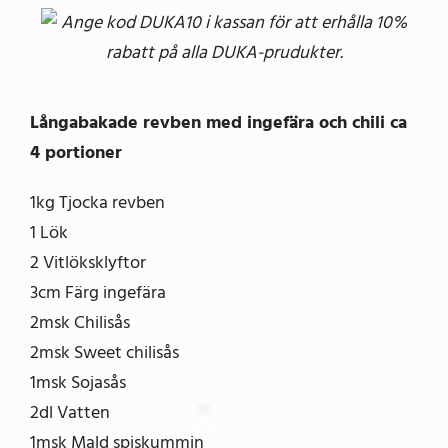
Ange kod DUKA10 i kassan för att erhålla 10%
rabatt på alla DUKA-prudukter.
Långabakade revben med ingefära och chili ca
4 portioner
1kg Tjocka revben
1 Lök
2 Vitlöksklyftor
3cm Färg ingefära
2msk Chilisås
2msk Sweet chilisås
1msk Sojasås
2dl Vatten
1msk Mald spiskummin