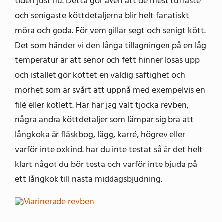
tiden just nu. Detta gör även att de mest tuffaste
och senigaste köttdetaljerna blir helt fanatiskt
möra och goda. För vem gillar segt och senigt kött.
Det som händer vi den långa tillagningen på en låg
temperatur är att senor och fett hinner lösas upp
och istället gör köttet en väldig saftighet och
mörhet som är svårt att uppnå med exempelvis en
filé eller kotlett. Här har jag valt tjocka revben,
några andra köttdetaljer som lämpar sig bra att
långkoka är fläskbog, lägg, karré, högrev eller
varför inte oxkind. har du inte testat så är det helt
klart något du bör testa och varför inte bjuda på
ett långkok till nästa middagsbjudning.