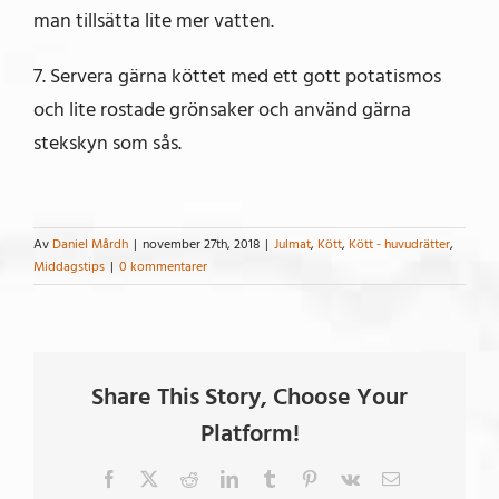
man tillsätta lite mer vatten.
7. Servera gärna köttet med ett gott potatismos
och lite rostade grönsaker och använd gärna
stekskyn som sås.
Av
Daniel Mårdh
|
november 27th, 2018
|
Julmat
,
Kött
,
Kött - huvudrätter
,
Middagstips
|
0 kommentarer
Share This Story, Choose Your
Platform!
Facebook
X
Reddit
LinkedIn
Tumblr
Pinterest
Vk
E-
post