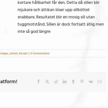
kortare hållbarhet får den. Detta då sillen blir
mjukare och ättikan löser upp sillköttet
snabbare. Resultatet blir en mosig sill utan
tuggmotstånd. Sillen är dock fortsatt ätlig men
inte så god längre
gningar
,
Julmat
,
Recept
|
0 kommentarer
latform!
Facebook
X
Reddit
LinkedIn
Tumblr
Pinterest
Vk
E-
post