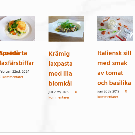
ussetårta
Spröda
Italiensk sill
Krämig
laxfärsbiffar
med smak
laxpasta
av tomat
med lila
februari 22nd, 2024
|
0 kommentarer
och basilika
blomkål
juni 20th, 2019
|
0
juli 29th, 2019
|
0
kommentarer
kommentarer