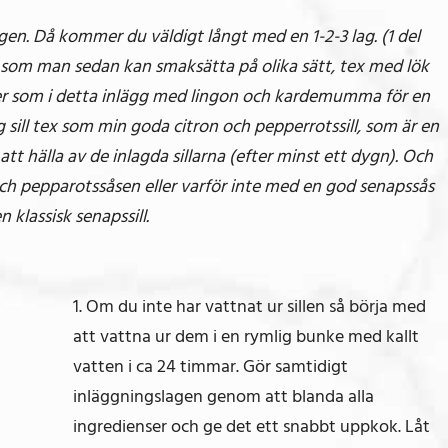
en. Då kommer du väldigt långt med en 1-2-3 lag. (1 del
n) som man sedan kan smaksätta på olika sätt, tex med lök
ller som i detta inlägg med lingon och kardemumma för en
ig sill tex som min goda citron och pepperrotssill, som är en
 att hälla av de inlagda sillarna (efter minst ett dygn). Och
h pepparotssåsen eller varför inte med en god senapssås
n klassisk senapssill.
1. Om du inte har vattnat ur sillen så börja med
att vattna ur dem i en rymlig bunke med kallt
vatten i ca 24 timmar. Gör samtidigt
inläggningslagen genom att blanda alla
ingredienser och ge det ett snabbt uppkok. Låt