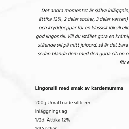
Det andra momentet är själva inläggning
ättika 12%, 2 delar socker, 3 delar vatte
och kryddpeppar för en klassisk löksill e
god lingonsill. Vill du istället göra en kräm
stående sill på mitt julbord, så är det bara
sedan blanda dem med den goda citron oc
för e
Lingonsill med smak av kardemumma
200g Urvattnade sillfiléer
Inläggningslag
1/2dl Ättika 12%
1dl Socker