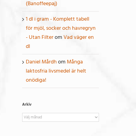
(Banoffeepaj)
1 dl i gram - Komplett tabell
för mjöl, socker och havregryn
- Utan Filter
om
Vad väger en
dl
Daniel Mårdh
om
Många
laktosfria livsmedel är helt
onödiga!
Arkiv
Arkiv