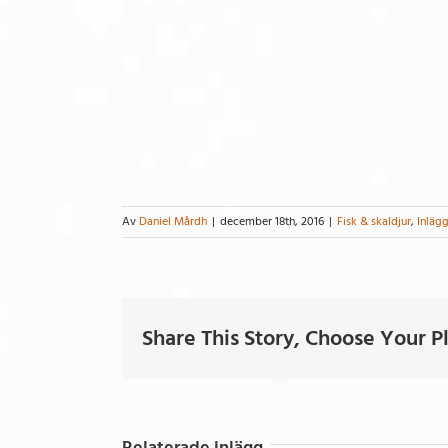
Av
Daniel Mårdh
|
december 18th, 2016
|
Fisk & skaldjur
,
Inläg
Share This Story, Choose Your P
Relaterade inlägg