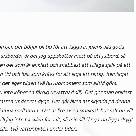
on och det börjar bli tid för att lägga in julens alla goda
djursbordet är det jag uppskattar mest på ett julbord, så
ven det som är enklast och snabbast att tillaga själv på ett
 tid och lust som krävs för att laga ett riktigt hemlagat
å är det egentligen två huvudmoment som alltid görs.
du inte köper en färdig urvattnad sill). Det gör man enklast
t vatten under ett dygn. Det går även att skynda på denna
mna mellanrum. Det är lite av en smaksak hur salt du vill
l jag inte ha sillen för salt, så min sill får gärna ligga drygt
ller två vattenbyten under tiden.