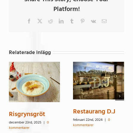
Platform!
Facebook
X
Reddit
LinkedIn
Tumblr
Pinterest
Vk
E-
post
Relaterade inlägg
Restaurang D.J
Risgrynsgröt
februari 22nd, 2024
|
0
december 23rd, 2025
|
0
kommentarer
kommentarer