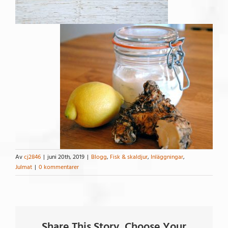
Av
cj2846
|
juni 20th, 2019
|
Blogg
,
Fisk & skaldjur
,
Inläggningar
,
Julmat
|
0 kommentarer
Share This Story, Choose Your