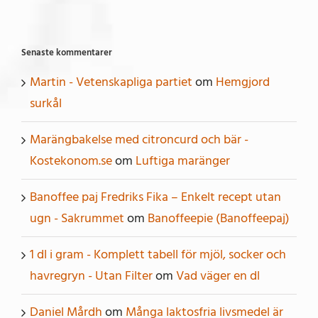
Senaste kommentarer
Martin - Vetenskapliga partiet
om
Hemgjord
surkål
Marängbakelse med citroncurd och bär -
Kostekonom.se
om
Luftiga maränger
Banoffee paj Fredriks Fika – Enkelt recept utan
ugn - Sakrummet
om
Banoffeepie (Banoffeepaj)
1 dl i gram - Komplett tabell för mjöl, socker och
havregryn - Utan Filter
om
Vad väger en dl
Daniel Mårdh
om
Många laktosfria livsmedel är