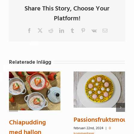
Share This Story, Choose Your
Platform!
Facebook
X
Reddit
LinkedIn
Tumblr
Pinterest
Vk
E-
post
Relaterade inlägg
Passionsfruktsmouss
Chiapudding
februari 22nd, 2024
|
0
med hallon
kommentarer