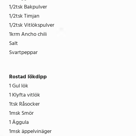
1/2tsk Bakpulver
1/2tsk Timjan
1/2tsk Vitlökspulver
1krm Ancho chili
Salt
Svartpeppar
Rostad lökdipp
1 Gul lök
1 Klyfta vitlök
1tsk Råsocker
1msk Smör
1 Äggula
1msk äppelvinäger