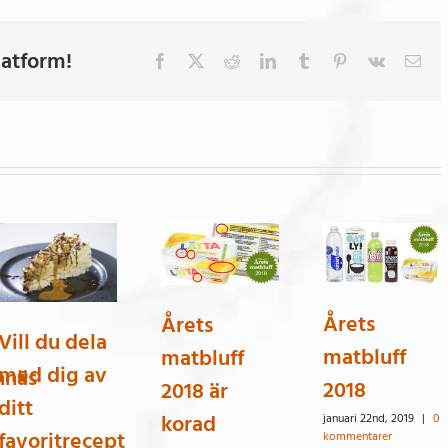
latform!
Facebook
X
Reddit
LinkedIn
Tumblr
Pinterest
Vk
E-
post
Årets
Årets
Vill du dela
matbluff
matbluff
med dig av
nnäs
2018
2018 är
ditt
korad
januari 22nd, 2019
|
0
favoritrecept
kommentarer