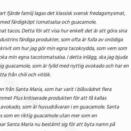
art fjärde familj lagas det klassisk svensk fredagsmysmat,
 med färdigköpt tomatsalsa och guacamole.
at tacos. Detta för att visa hur enkelt det är att göra sina
dustrins färdiga produkter, som ofta är fulla av onödiga
jag skrivit om hur jag gör min egna tacokrydda, som vem som
oka min egna tacotomatsalsa. I detta inlägg, ska jag bjuda
tig guacamole, som är fylld med nyttig avokado och har en
tta från chili och vitlök.
rån Santa Maria, som har varit i blåsvädret flera
mmet Plus kritiserade produkten för att få kallas
 avokado, som är huvudråvaran i en guacamole. Santa
es som en riktig guacamole utan mer som en
har Santa Maria nu bestämt sig för att byta namn på