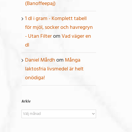
(Banoffeepaj)
1 dl i gram - Komplett tabell
för mjöl, socker och havregryn
- Utan Filter
om
Vad väger en
dl
Daniel Mårdh
om
Många
laktosfria livsmedel är helt
onödiga!
Arkiv
Arkiv