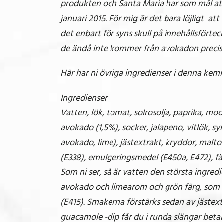
produkten och Santa Maria har som mål att
januari 2015. För mig är det bara löjligt a
det enbart för syns skull på innehållsfört
de ändå inte kommer från avokadon precis
Här har ni övriga ingredienser i denna kemi
Ingredienser
Vatten, lök, tomat, solrosolja, paprika, modi
avokado (1,5%), socker, jalapeno, vitlök, sy
avokado, lime), jästextrakt, kryddor, malt
(E338), emulgeringsmedel (E450a, E472), f
Som ni ser, så är vatten den största ingr
avokado och limearom och grön färg, som
(E415). Smakerna förstärks sedan av jästext
guacamole -dip får du i runda slängar betal