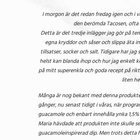
I morgon är det redan fredag igen och i v
den berömda Tacosen, ofta
Detta är det tredje inlägger jag gör på tem
egna kryddor och såser och slippa äta in
tillsatser, socker och salt. Tidigare har 
helst kan blanda ihop och hur jag enkelt k
på mitt superenkla och goda recept på rik
liten he
Många är nog bekant med denna produkten f
gånger, nu senast tidigt i våras, när progra
guacamole och enbart innehålla ynka 1,5%
Maria hävdade att produkten inte skulle s
guacamoleinspirerad dip. Men trots detta 