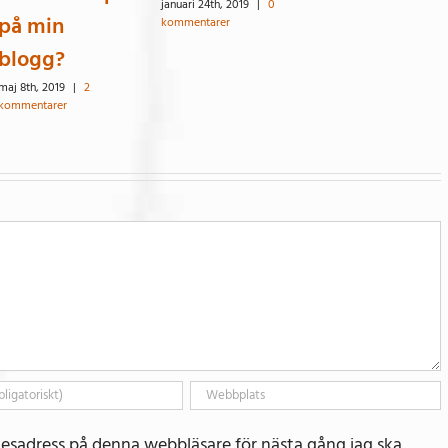
januari 24th, 2019
|
0
på min
kommentarer
blogg?
maj 8th, 2019
|
2
kommentarer
esadress på denna webbläsare för nästa gång jag ska