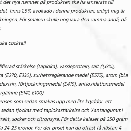
 det nya namnet på produkten ska ha lanserats till
tt det finns 1,5% avokado i denna produkten, enligt mig är
eckningen. För smaken skulle nog vara den samma ändå, då
.
ska cocktail
fierad stärkelse (tapioka), vassleprotein, salt (1,6%),
ra (E270, E330), surhetsreglerande medel (E575), arom (bl.a
odextrin, förtjockningsmedel (E415), antioxidationsmedel
ärgämne (E141, E100)
ediensen som sedan smakas upp med lite kryddor ett
 sedan tjockas med tapiokastärkelse och Xantangummi
rakt, socker och citronsyra. För detta kalaset på 250 gram
a 24-25 kronor. För det priset kan du oftast få nästan 4