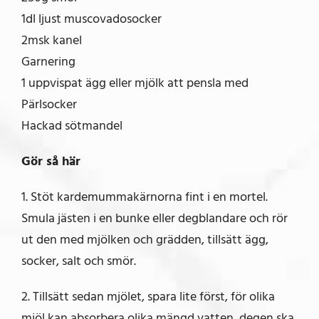
1dl ljust muscovadosocker
2msk kanel
Garnering
1 uppvispat ägg eller mjölk att pensla med
Pärlsocker
Hackad sötmandel
Gör så här
1. Stöt kardemummakärnorna fint i en mortel.
Smula jästen i en bunke eller degblandare och rör
ut den med mjölken och grädden, tillsätt ägg,
socker, salt och smör.
2. Tillsätt sedan mjölet, spara lite först, för olika
mjöl kan absorbera olika mängd vatten, degen ska