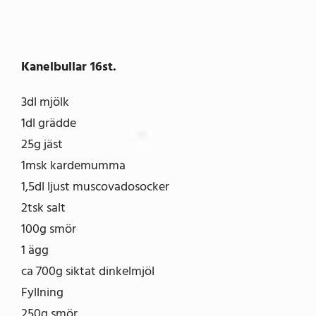
Kanelbullar 16st.
3dl mjölk
1dl grädde
25g jäst
1msk kardemumma
1,5dl ljust muscovadosocker
2tsk salt
100g smör
1 ägg
ca 700g siktat dinkelmjöl
Fyllning
250g smör