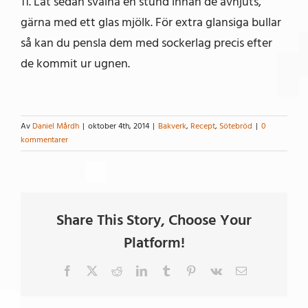
11. Låt sedan svalna en stund innan de avnjuts,
gärna med ett glas mjölk. För extra glansiga bullar
så kan du pensla dem med sockerlag precis efter
de kommit ur ugnen.
Av
Daniel Mårdh
|
oktober 4th, 2014
|
Bakverk
,
Recept
,
Sötebröd
|
0
kommentarer
Share This Story, Choose Your
Platform!
Facebook
X
Reddit
LinkedIn
Tumblr
Pinterest
Vk
E-
post