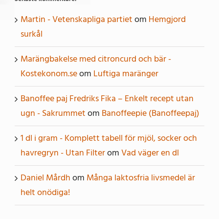
Martin - Vetenskapliga partiet
om
Hemgjord
surkål
Marängbakelse med citroncurd och bär -
Kostekonom.se
om
Luftiga maränger
Banoffee paj Fredriks Fika – Enkelt recept utan
ugn - Sakrummet
om
Banoffeepie (Banoffeepaj)
1 dl i gram - Komplett tabell för mjöl, socker och
havregryn - Utan Filter
om
Vad väger en dl
Daniel Mårdh
om
Många laktosfria livsmedel är
helt onödiga!