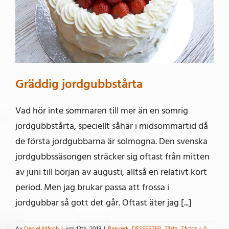
Gräddig jordgubbstårta
Vad hör inte sommaren till mer än en somrig
jordgubbstårta, speciellt såhär i midsommartid då
de första jordgubbarna är solmogna. Den svenska
jordgubbssäsongen sträcker sig oftast från mitten
av juni till början av augusti, alltså en relativt kort
period. Men jag brukar passa att frossa i
jordgubbar så gott det går. Oftast äter jag [...]
Av
Daniel Mårdh
|
juni 12th, 2018
|
Bakverk
,
DESSERTER
,
Tårta
,
Tårtor
|
0