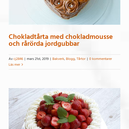
Chokladtårta med chokladmousse
och rårörda jordgubbar
Av
cj2846
|
mars 21st, 2019
|
Bakverk
,
Blogg
,
Tårtor
|
0 kommentarer
Läs mer