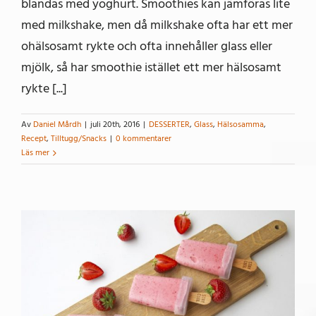
blandas med yoghurt. Smoothies kan jämföras lite
med milkshake, men då milkshake ofta har ett mer
ohälsosamt rykte och ofta innehåller glass eller
mjölk, så har smoothie istället ett mer hälsosamt
rykte [...]
Av
Daniel Mårdh
|
juli 20th, 2016
|
DESSERTER
,
Glass
,
Hälsosamma
,
Recept
,
Tilltugg/Snacks
|
0 kommentarer
Läs mer