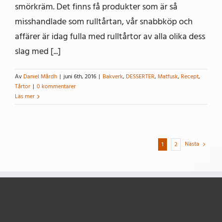
smörkräm. Det finns få produkter som är så
misshandlade som rulltårtan, vår snabbköp och
affärer är idag fulla med rulltårtor av alla olika dess
slag med [...]
Av
Daniel Mårdh
|
juni 6th, 2016
|
Bakverk
,
DESSERTER
,
Matfusk
,
Recept
,
Tårtor
|
0 kommentarer
Läs mer
Nästa
1
2