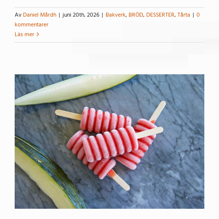
Av
Daniel Mårdh
|
juni 20th, 2026
|
Bakverk
,
BRÖD
,
DESSERTER
,
Tårta
|
0
kommentarer
Läs mer