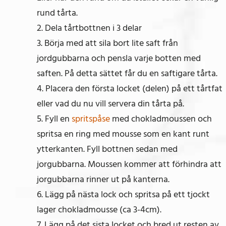
rund tårta.
2. Dela tårtbottnen i 3 delar
3. Börja med att sila bort lite saft från
jordgubbarna och pensla varje botten med
saften. På detta sättet får du en saftigare tårta.
4. Placera den första locket (delen) på ett tårtfat
eller vad du nu vill servera din tårta på.
5. Fyll en
spritspåse
med chokladmoussen och
spritsa en ring med mousse som en kant runt
ytterkanten. Fyll bottnen sedan med
jorgubbarna. Moussen kommer att förhindra att
jorgubbarna rinner ut på kanterna.
6. Lägg på nästa lock och spritsa på ett tjockt
lager chokladmousse (ca 3-4cm).
7. Lägg på det sista locket och bred ut resten av