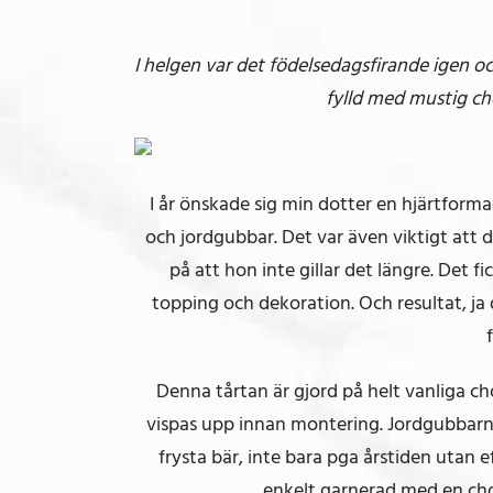
I helgen var det födelsedagsfirande igen 
fylld med mustig ch
I år önskade sig min dotter en hjärtform
och jordgubbar. Det var även viktigt att
på att hon inte gillar det längre. Det f
topping och dekoration. Och resultat, ja 
Denna tårtan är gjord på helt vanliga 
vispas upp innan montering. Jordgubbarna 
frysta bär, inte bara pga årstiden utan e
enkelt garnerad med en cho