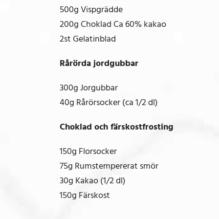
500g Vispgrädde
200g Choklad Ca 60% kakao
2st Gelatinblad
Rårörda jordgubbar
300g Jorgubbar
40g Rårörsocker (ca 1/2 dl)
Choklad och färskostfrosting
150g Florsocker
75g Rumstempererat smör
30g Kakao (1/2 dl)
150g Färskost