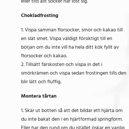
eller tills allt socker har löst sig.
Chokladfrosting
1. Vispa samman florsocker, smör och kakao till
en slät smet. Vispa väldigt försiktigt till en
början om du inte vill ha hela ditt kök fyllt av
florsocker och kakao.
2. Tillsätt färskosten och vispa in det i
smörkrämen och vispa sedan frostingen tills den
blir lätt och fluffig.
Montera tårtan
1. Skär ut botten så att det bildar ett hjärta om
du inte bakat den i en hjärtformad springform.
Eller har den rund om du istället öskar en vanlig