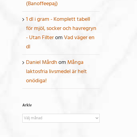
(Banoffeepaj)
1 dl i gram - Komplett tabell
för mjöl, socker och havregryn
- Utan Filter
om
Vad väger en
dl
Daniel Mårdh
om
Många
laktosfria livsmedel är helt
onödiga!
Arkiv
Arkiv