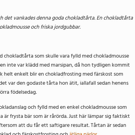
och det vankades denna goda chokladtårta. En chokladtårta
okladmousse och friska jordgubbar.
ad chokladtårta som skulle vara fylld med chokladmousse
 den inte var klädd med marsipan, då hon tydligen kommit
ick helt enkelt blir en chokladfrosting med färskost som
det var den godaste tårta hon ätit, iallafall sedan henens
förra födelsedag.
chokladanslag och fylld med en enkel chokladmousse som
är frysta bär som är rårörda. Just här lämpar sig faktiskt
ftersom att du får ett saftigare resultat. Tårtan är sedan
klad och färskostfrosting och
ätliga pärlor.