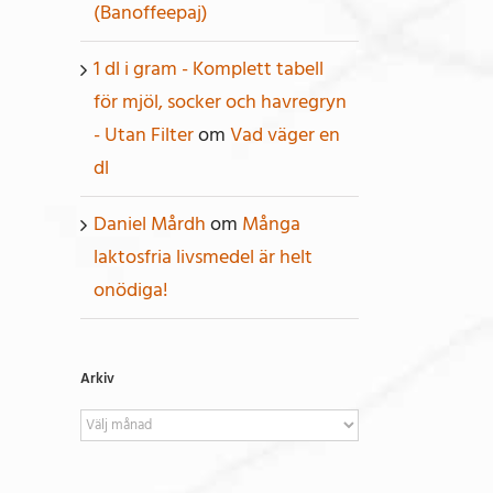
(Banoffeepaj)
1 dl i gram - Komplett tabell
för mjöl, socker och havregryn
- Utan Filter
om
Vad väger en
dl
Daniel Mårdh
om
Många
laktosfria livsmedel är helt
onödiga!
Arkiv
Arkiv