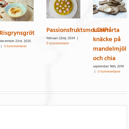
LCHF-
Passionsfruktsmoussetårta
Risgrynsgröt
knäcke på
februari 22nd, 2024
|
december 23rd, 2025
0 kommentarer
|
0 kommentarer
mandelmjöl
och chia
september 16th, 2019
|
0 kommentarer