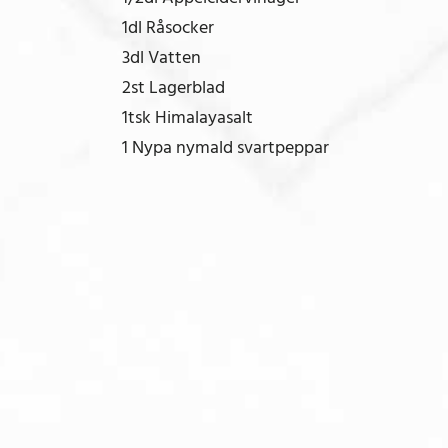
1dl Råsocker
3dl Vatten
2st Lagerblad
1tsk Himalayasalt
1 Nypa nymald svartpeppar