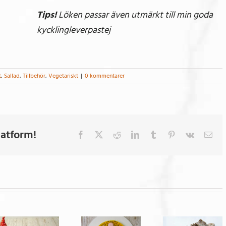
Tips!
Löken passar även utmärkt till min goda
kycklingleverpastej
t
,
Sallad
,
Tillbehör
,
Vegetariskt
|
0 kommentarer
latform!
Facebook
X
Reddit
LinkedIn
Tumblr
Pinterest
Vk
E-
post