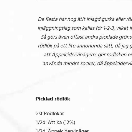
De flesta har nog ätit inlagd gurka eller 
inläggningslag som kallas för 1-2-3, vilket 
Så görs även oftast andra picklade gröns
rödlök på ett lite annorlunda sätt, då jag
att Äppelcidervinägern ger rödlöken e
använda mindre socker, då äppelcidervin
Picklad rödlök
2st Rödlökar
1/2dl Ättika (12%)
1/2dl Äppelcidervinäger