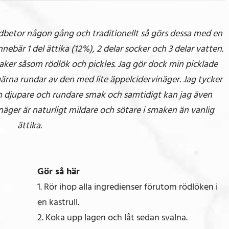
rödbetor någon gång och traditionellt så görs dessa med en
innebär 1 del ättika (12%), 2 delar socker och 3 delar vatten.
aker såsom rödlök och pickles. Jag gör dock min picklade
 gärna rundar av den med lite äppelcidervinäger. Jag tycker
n djupare och rundare smak och samtidigt kan jag även
äger är naturligt mildare och sötare i smaken än vanlig
ättika.
Gör så här
1. Rör ihop alla ingredienser förutom rödlöken i
en kastrull.
2. Koka upp lagen och låt sedan svalna.