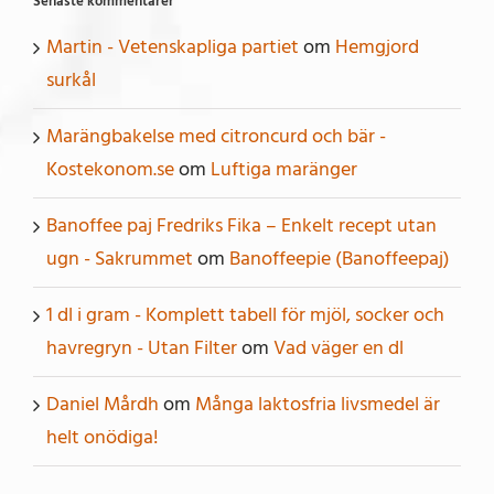
Senaste kommentarer
Martin - Vetenskapliga partiet
om
Hemgjord
surkål
Marängbakelse med citroncurd och bär -
Kostekonom.se
om
Luftiga maränger
Banoffee paj Fredriks Fika – Enkelt recept utan
ugn - Sakrummet
om
Banoffeepie (Banoffeepaj)
1 dl i gram - Komplett tabell för mjöl, socker och
havregryn - Utan Filter
om
Vad väger en dl
Daniel Mårdh
om
Många laktosfria livsmedel är
helt onödiga!