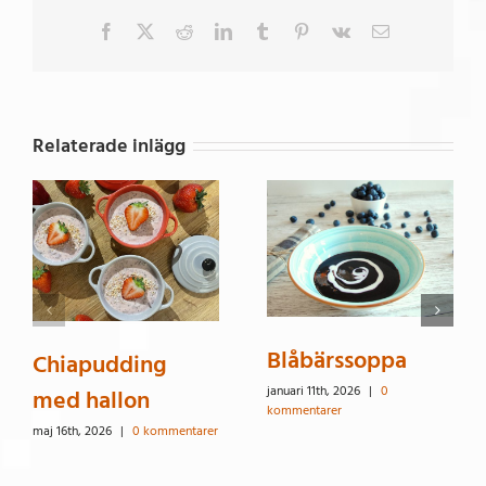
Facebook
X
Reddit
LinkedIn
Tumblr
Pinterest
Vk
E-
post
Relaterade inlägg
Blåbärssoppa
Chiapudding
januari 11th, 2026
|
0
med hallon
kommentarer
maj 16th, 2026
|
0 kommentarer