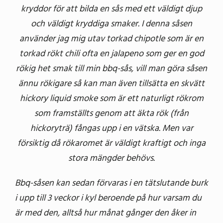
kryddor för att bilda en sås med ett väldigt djup
och väldigt kryddiga smaker. I denna såsen
använder jag mig utav torkad chipotle som är en
torkad rökt chili ofta en jalapeno som ger en god
rökig het smak till min bbq-sås, vill man göra såsen
ännu rökigare så kan man även tillsätta en skvätt
hickory liquid smoke som är ett naturligt rökrom
som framställts genom att äkta rök (från
hickoryträ) fångas upp i en vätska. Men var
försiktig då rökaromet är väldigt kraftigt och inga
stora mängder behövs.
Bbq-såsen kan sedan förvaras i en tätslutande burk
i upp till 3 veckor i kyl beroende på hur varsam du
är med den, alltså hur månat gånger den åker in