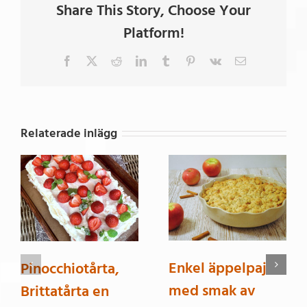
Share This Story, Choose Your
Platform!
Facebook
X
Reddit
LinkedIn
Tumblr
Pinterest
Vk
E-
post
Relaterade inlägg
Enkel äppelpaj
Pinocchiotårta,
med smak av
Brittatårta en