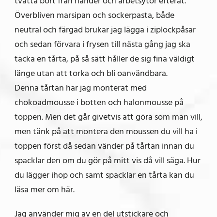
tvätta bort från händer och arbetsytor efteråt.
Överbliven marsipan och sockerpasta, både
neutral och färgad brukar jag lägga i ziplockpåsar
och sedan förvara i frysen till nästa gång jag ska
täcka en tårta, på så sätt håller de sig fina väldigt
länge utan att torka och bli oanvändbara.
Denna tårtan har jag monterat med
chokoadmousse i botten och halonmousse på
toppen. Men det går givetvis att göra som man vill,
men tänk på att montera den moussen du vill ha i
toppen först då sedan vänder på tårtan innan du
spacklar den om du gör på mitt vis då vill säga. Hur
du lägger ihop och samt spacklar en tårta kan du
läsa mer om här.
Jag använder mig av en del utstickare och