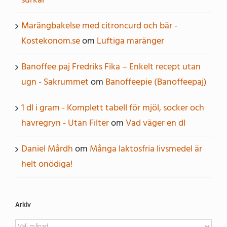
Marängbakelse med citroncurd och bär -
Kostekonom.se
om
Luftiga maränger
Banoffee paj Fredriks Fika – Enkelt recept utan
ugn - Sakrummet
om
Banoffeepie (Banoffeepaj)
1 dl i gram - Komplett tabell för mjöl, socker och
havregryn - Utan Filter
om
Vad väger en dl
Daniel Mårdh
om
Många laktosfria livsmedel är
helt onödiga!
Arkiv
Arkiv