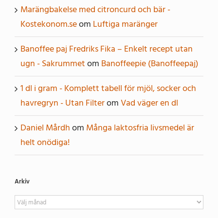
Marängbakelse med citroncurd och bär -
Kostekonom.se
om
Luftiga maränger
Banoffee paj Fredriks Fika – Enkelt recept utan
ugn - Sakrummet
om
Banoffeepie (Banoffeepaj)
1 dl i gram - Komplett tabell för mjöl, socker och
havregryn - Utan Filter
om
Vad väger en dl
Daniel Mårdh
om
Många laktosfria livsmedel är
helt onödiga!
Arkiv
Arkiv