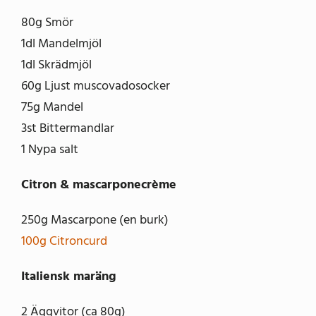
80g Smör
1dl Mandelmjöl
1dl Skrädmjöl
60g Ljust muscovadosocker
75g Mandel
3st Bittermandlar
1 Nypa salt
Citron & mascarponecrème
250g Mascarpone (en burk)
100g Citroncurd
Italiensk maräng
2 Äggvitor (ca 80g)