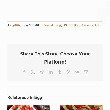
Av
cj2846
|
april 9th, 2019
|
Bakverk
,
Blogg
,
DESSERTER
|
0 kommentarer
Share This Story, Choose Your
Platform!
Facebook
X
Reddit
LinkedIn
Tumblr
Pinterest
Vk
E-
post
Relaterade inlägg