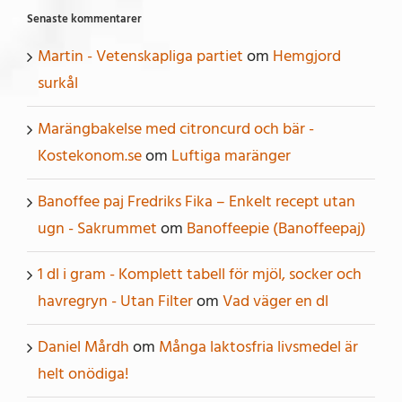
Senaste kommentarer
Martin - Vetenskapliga partiet
om
Hemgjord
surkål
Marängbakelse med citroncurd och bär -
Kostekonom.se
om
Luftiga maränger
Banoffee paj Fredriks Fika – Enkelt recept utan
ugn - Sakrummet
om
Banoffeepie (Banoffeepaj)
1 dl i gram - Komplett tabell för mjöl, socker och
havregryn - Utan Filter
om
Vad väger en dl
Daniel Mårdh
om
Många laktosfria livsmedel är
helt onödiga!