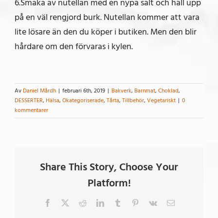
6.Smaka av nutellan med en nypa salt och häll upp
på en väl rengjord burk. Nutellan kommer att vara
lite lösare än den du köper i butiken. Men den blir
hårdare om den förvaras i kylen.
Av
Daniel Mårdh
|
februari 6th, 2019
|
Bakverk
,
Barnmat
,
Choklad
,
DESSERTER
,
Hälsa
,
Okategoriserade
,
Tårta
,
Tillbehör
,
Vegetariskt
|
0
kommentarer
Share This Story, Choose Your
Platform!
Facebook
X
Reddit
LinkedIn
Tumblr
Pinterest
Vk
E-
post