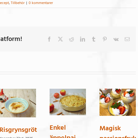
ecept
,
Tillbehör
|
0 kommentarer
latform!
Facebook
X
Reddit
LinkedIn
Tumblr
Pinterest
Vk
E-
post
Enkel
Magisk
Risgrynsgröt
äppelpaj