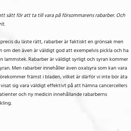
tt sätt för att ta till vara på försommarens rabarber. Och
it.
recis du läste rätt, rabarber är faktiskt en grönsak men
n om den även är väldigt god att exempelvis pickla och ha
is en lammstek. Rabarber är väldigt syrligt och syran kommer
lsyran. Men rabarber innehåller även oxalsyra som kan vara
 förekommer främst i bladen, vilket är därför vi inte bör äta
visat sig vara väldigt effektivt på att hämna cancercellers
ipatienter och ny medicin innehållande rabarberns
kling.