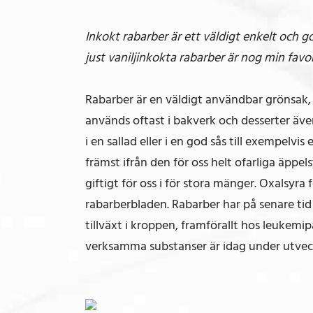
Inkokt rabarber är ett väldigt enkelt och go
just vaniljinkokta rabarber är nog min favor
Rabarber är en väldigt användbar grönsak, p
används oftast i bakverk och desserter äve
i en sallad eller i en god sås till exempelv
främst ifrån den för oss helt ofarliga äppe
giftigt för oss i för stora mänger. Oxalsyra
rabarberbladen. Rabarber har på senare tid 
tillväxt i kroppen, framförallt hos leukem
verksamma substanser är idag under utvec