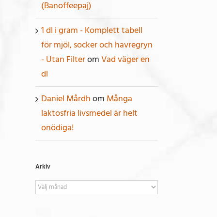
(Banoffeepaj)
1 dl i gram - Komplett tabell
för mjöl, socker och havregryn
- Utan Filter
om
Vad väger en
dl
Daniel Mårdh
om
Många
laktosfria livsmedel är helt
onödiga!
Arkiv
Arkiv