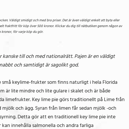
ken. Väldigt smidigt och med bra priser. Det är även väldigt enkelt att byta eller
lt fraktfritt för köp över 500 kronor. Klickar du dig till nätbutiken genom någon av
kronor, för varje köp du gör.
er kanske till och med nationalrätt. Pajen är en väldigt
snabbt och samtidigt är sagolikt god.
 små keylime-frukter som finns naturligt i hela Florida
m är lite mindre och lite gulare i skalet och är både
 limefrukter. Key lime pie görs traditionellt på Lime från
mjölk och ägg. Syran från limen får sedan mjölk -och
rning. Detta gör att en traditionell key lime pie inte
kan innehålla salmonella och andra farliga