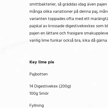
smittbakterier, så gräddas idag även pajen i
många olika variationer på denna paj, mån
varianten toppades ofta med ett marängtäck
pajskal av krossade digestivekexkex som b
pajen en lättare och frasigare smakupplevels
vanlig lime funkar också bra, kika då gärna 
Key lime pie
Pajbotten
14 Digestivekex (200g)
100g Smör
Fyllning