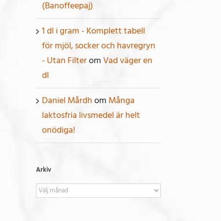
(Banoffeepaj)
1 dl i gram - Komplett tabell
för mjöl, socker och havregryn
- Utan Filter
om
Vad väger en
dl
Daniel Mårdh
om
Många
laktosfria livsmedel är helt
onödiga!
Arkiv
Arkiv