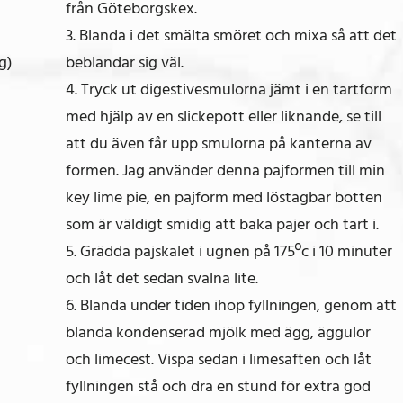
från Göteborgskex.
3. Blanda i det smälta smöret och mixa så att det
g)
beblandar sig väl.
4. Tryck ut digestivesmulorna jämt i en tartform
med hjälp av en slickepott eller liknande, se till
att du även får upp smulorna på kanterna av
formen. Jag använder denna pajformen till min
key lime pie, en pajform med löstagbar botten
som är väldigt smidig att baka pajer och tart i.
5. Grädda pajskalet i ugnen på 175ºc i 10 minuter
och låt det sedan svalna lite.
6. Blanda under tiden ihop fyllningen, genom att
blanda kondenserad mjölk med ägg, äggulor
och limecest. Vispa sedan i limesaften och låt
fyllningen stå och dra en stund för extra god