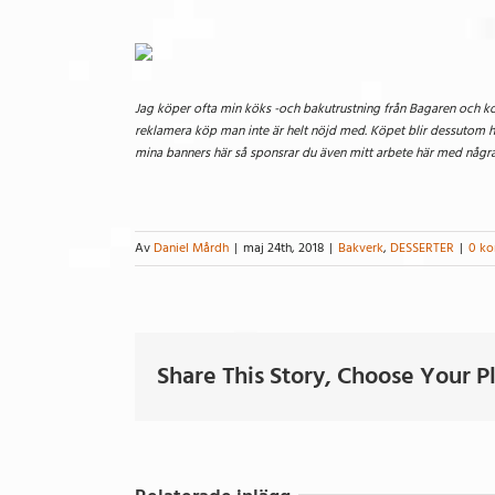
Jag köper ofta min köks -och bakutrustning från Bagaren och koc
reklamera köp man inte är helt nöjd med. Köpet blir dessutom he
mina banners här så sponsrar du även mitt arbete här med några 
Av
Daniel Mårdh
|
maj 24th, 2018
|
Bakverk
,
DESSERTER
|
0 k
Share This Story, Choose Your P