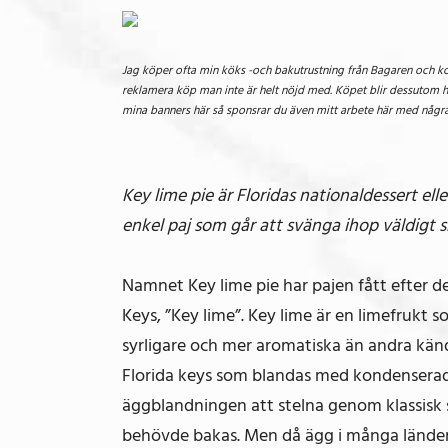
Jag köper ofta min köks -och bakutrustning från Bagaren och koc
reklamera köp man inte är helt nöjd med. Köpet blir dessutom he
mina banners här så sponsrar du även mitt arbete här med några 
Key lime pie är Floridas nationaldessert ell
enkel paj som går att svänga ihop väldigt 
Namnet Key lime pie har pajen fått efter de
Keys, ”Key lime”. Key lime är en limefrukt so
syrligare och mer aromatiska än andra kända
Florida keys som blandas med kondenserad 
äggblandningen att stelna genom klassisk sy
behövde bakas. Men då ägg i många länder 