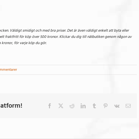
ken. Väldigt smidigt och med bra priser. Det är även väldigt enkelt att byta eller
lt fraktfritt för köp över 500 kronor. Klickar du dig till nätbutiken genom någon av
kronor, för varje köp du gör.
ommentarer
latform!
Facebook
X
Reddit
LinkedIn
Tumblr
Pinterest
Vk
E-
post