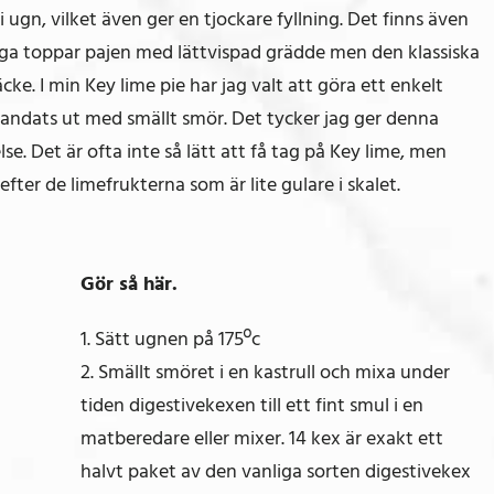
 ugn, vilket även ger en tjockare fyllning. Det finns även
ga toppar pajen med lättvispad grädde men den klassiska
e. I min Key lime pie har jag valt att göra ett enkelt
landats ut med smällt smör. Det tycker jag ger denna
e. Det är ofta inte så lätt att få tag på Key lime, men
efter de limefrukterna som är lite gulare i skalet.
Gör så här.
1. Sätt ugnen på 175ºc
2. Smällt smöret i en kastrull och mixa under
tiden digestivekexen till ett fint smul i en
matberedare eller mixer. 14 kex är exakt ett
halvt paket av den vanliga sorten digestivekex