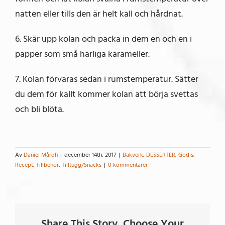
natten eller tills den är helt kall och hårdnat.
6. Skär upp kolan och packa in dem en och en i
papper som små härliga karameller.
7. Kolan förvaras sedan i rumstemperatur. Sätter
du dem för kallt kommer kolan att börja svettas
och bli blöta.
Av
Daniel Mårdh
|
december 14th, 2017
|
Bakverk
,
DESSERTER
,
Godis
,
Recept
,
Tillbehör
,
Tilltugg/Snacks
|
0 kommentarer
Share This Story, Choose Your