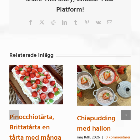
Platform!
Facebook
X
Reddit
LinkedIn
Tumblr
Pinterest
Vk
E-
post
Relaterade inlägg
Pinocchiotårta,
Chiapudding
Brittatårta en
med hallon
tårta med många
maj 16th, 2026
|
0 kommentarer