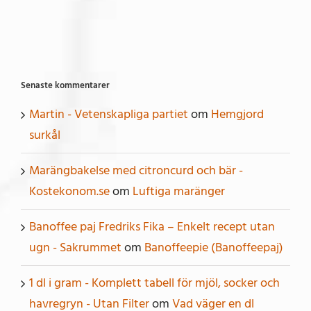
Senaste kommentarer
Martin - Vetenskapliga partiet
om
Hemgjord
surkål
Marängbakelse med citroncurd och bär -
Kostekonom.se
om
Luftiga maränger
Banoffee paj Fredriks Fika – Enkelt recept utan
ugn - Sakrummet
om
Banoffeepie (Banoffeepaj)
1 dl i gram - Komplett tabell för mjöl, socker och
havregryn - Utan Filter
om
Vad väger en dl