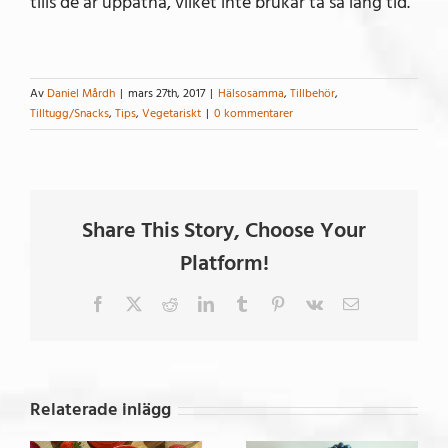
tills de är uppätna, vilket inte brukar ta så lång tid.
Av
Daniel Mårdh
|
mars 27th, 2017
|
Hälsosamma
,
Tillbehör
,
Tilltugg/Snacks
,
Tips
,
Vegetariskt
|
0 kommentarer
Share This Story, Choose Your
Platform!
Facebook
X
Reddit
LinkedIn
Tumblr
Pinterest
Vk
E-
post
Relaterade inlägg