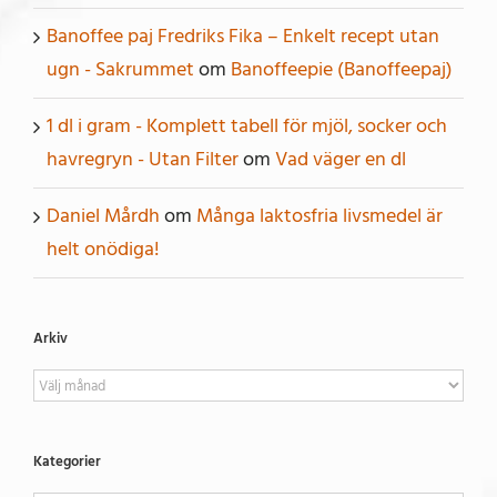
Banoffee paj Fredriks Fika – Enkelt recept utan
ugn - Sakrummet
om
Banoffeepie (Banoffeepaj)
1 dl i gram - Komplett tabell för mjöl, socker och
havregryn - Utan Filter
om
Vad väger en dl
Daniel Mårdh
om
Många laktosfria livsmedel är
helt onödiga!
Arkiv
Arkiv
Kategorier