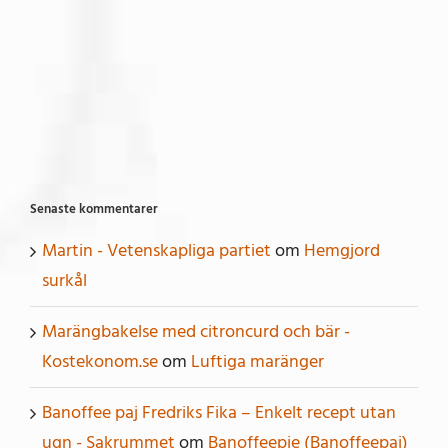
Senaste kommentarer
Martin - Vetenskapliga partiet
om
Hemgjord
surkål
Marängbakelse med citroncurd och bär -
Kostekonom.se
om
Luftiga maränger
Banoffee paj Fredriks Fika – Enkelt recept utan
ugn - Sakrummet
om
Banoffeepie (Banoffeepaj)