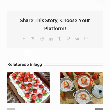
Share This Story, Choose Your
Platform!
Facebook
X
Reddit
LinkedIn
Tumblr
Pinterest
Vk
E-
post
Relaterade inlägg