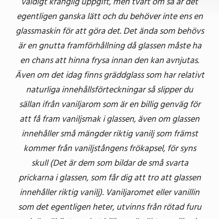
väldigt krånglig uppgift, men tvärt om så är det
egentligen ganska lätt och du behöver inte ens en
glassmaskin för att göra det. Det ända som behövs
är en gnutta framförhållning då glassen måste ha
en chans att hinna frysa innan den kan avnjutas.
Även om det idag finns gräddglass som har relativt
naturliga innehållsförteckningar så slipper du
sällan ifrån vaniljarom som är en billig genväg för
att få fram vaniljsmak i glassen, även om glassen
innehåller små mängder riktig vanilj som främst
kommer från vaniljstångens frökapsel, för syns
skull (Det är dem som bildar de små svarta
prickarna i glassen, som får dig att tro att glassen
innehåller riktig vanilj). Vaniljaromet eller vanillin
som det egentligen heter, utvinns från rötad furu