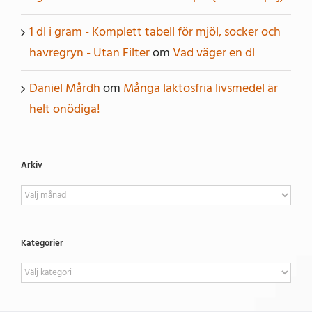
1 dl i gram - Komplett tabell för mjöl, socker och
havregryn - Utan Filter
om
Vad väger en dl
Daniel Mårdh
om
Många laktosfria livsmedel är
helt onödiga!
Arkiv
Arkiv
Kategorier
Kategorier