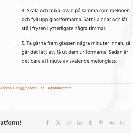
4. Skala och mixa kiwin på samma som melonen
och fyll upp glassformarna. Sätt i pinnar och låt
stå i frysen i ytterligare några timmar.
5. Ta gärna fram glassen några minuter innan, så
går det lätt att få ut dem ur formarna. Sedan är
det bara att njuta av svalande melonglass.
,
Recept
,
Tilltugg/Snacks
,
Tips
|
0 kommentarer
latform!
Facebook
X
Reddit
LinkedIn
Tumblr
Pinterest
Vk
E-
post