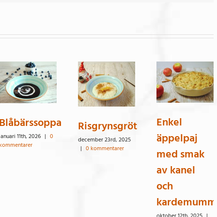
Enkel
Blåbärssoppa
Risgrynsgröt
äppelpaj
januari 11th, 2026
|
0
december 23rd, 2025
kommentarer
|
0 kommentarer
med smak
av kanel
och
kardemumm
oktober 12th, 2025
|