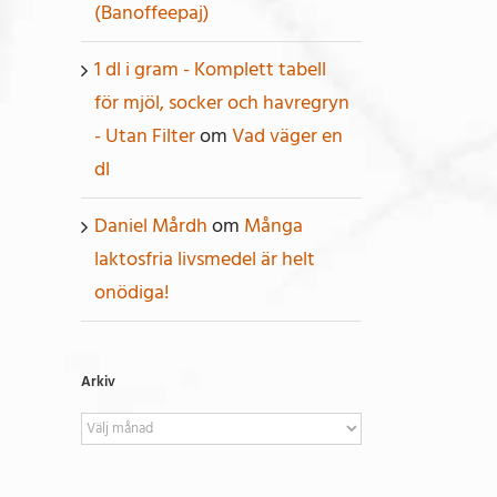
(Banoffeepaj)
1 dl i gram - Komplett tabell
för mjöl, socker och havregryn
- Utan Filter
om
Vad väger en
dl
Daniel Mårdh
om
Många
laktosfria livsmedel är helt
onödiga!
Arkiv
Arkiv