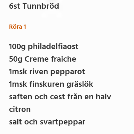
6st Tunnbröd
Röra 1
100g philadelfiaost
50g Creme fraiche
1msk riven pepparot
1msk finskuren gräslök
saften och cest från en halv
citron
salt och svartpeppar