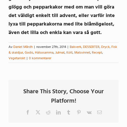
glögg och pepparkakor med om man vill göra
det väldigt enkelt till advent, eller varför inte
lyxa till pepparkakorna med lite blåmögelost,
även det lilla och enkla kan vara så gott.
Av
Daniel Mårdh
|
november 27th, 2014
|
Bakverk
,
DESSERTER
,
Dryck
,
Fisk
& skaldjur
,
Godis
,
Hälsosamma
,
Julmat
,
Kött
,
Matsvinnet
,
Recept
,
Vegetariskt
|
0 kommentarer
Share This Story, Choose Your
Platform!
Facebook
X
Reddit
LinkedIn
Tumblr
Pinterest
Vk
E-
post