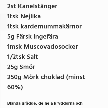
2st Kanelstänger
1tsk Nejlika
1tsk kardemummakärnor
5g Färsk ingefära
1msk Muscovadosocker
1/2tsk Salt
25g Smör
250g Mörk choklad (minst
60%)
Blanda grädde, de hela kryddorna och