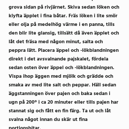
grova sidan på rivjärnet. Skiva sedan löken och
klyfta äpplet i fina båtar. Fräs löken i lite smör
eller olja på medelhög värme i en panna, tills
den blir lite glansig, tillsätt då även äpplet och
låt det fräsa med någon minut, salta och
peppra lätt. Placera äppel och -lökblandningen
direkt i det avsvalnande pajskalet, fördela
sedan osten över äppel och -lökblandningen.
Vispa ihop äggen med mjölk och grädde och
smaka av med lite salt och peppar. Häll sedan
äggstanningen över pajen och baka sedan i
ugn på 200° i ca 20 minuter eller tills pajen har
stannat sig och fått en fin färg. Ta ut och låt
svalna något innan du skär ut fina
portionsbitar.