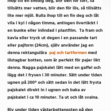
ihop till en smidig deg, blir den för torr, så
tillsätts mer vatten, blir den för lös, så tillsätts
lite mer mjöl. Rulla ihop till en fin deg och låt
vila i kyl i någon timma, antingen övertäckt i
en bunke eller inlindad i plastfilm. Ta fram och
kavla eller tryck ut degen i en passande tart
eller pajform (24cm), själv använder jag en
denna rektangulära
paj och tartformen
med
löstagbar botten, som är perfekt för pajer likt
denna. Nagga pajskalet lätt med en gaffel och
lägg det i frysen i 30 minuter. Sätt under tiden
ugnen på 200° och sätt sedan in det lätt frysta
pajskalet direkt in i ugnen och baka av
pajskalet i ca 10 minuter. Ta ut och låt svalna.
Riv under tiden västerbottenosten på den