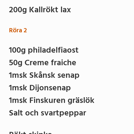
200g Kallrökt lax
Röra 2
100g philadelfiaost
50g Creme fraiche
1msk Skånsk senap
1msk Dijonsenap
1msk Finskuren gräslök
Salt och svartpeppar