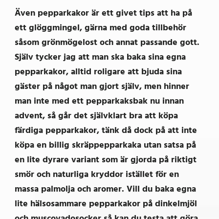
Även pepparkakor är ett givet tips att ha på
ett glöggmingel, gärna med goda tillbehör
såsom grönmögelost och annat passande gott.
Själv tycker jag att man ska baka sina egna
pepparkakor, alltid roligare att bjuda sina
gäster på något man gjort själv, men hinner
man inte med ett pepparkaksbak nu innan
advent, så går det självklart bra att köpa
färdiga pepparkakor, tänk då dock på att inte
köpa en billig skräppepparkaka utan satsa på
en lite dyrare variant som är gjorda på riktigt
smör och naturliga kryddor istället för en
massa palmolja och aromer. Vill du baka egna
lite hälsosammare pepparkakor på dinkelmjöl
och muscovadosocker så kan du testa att göra