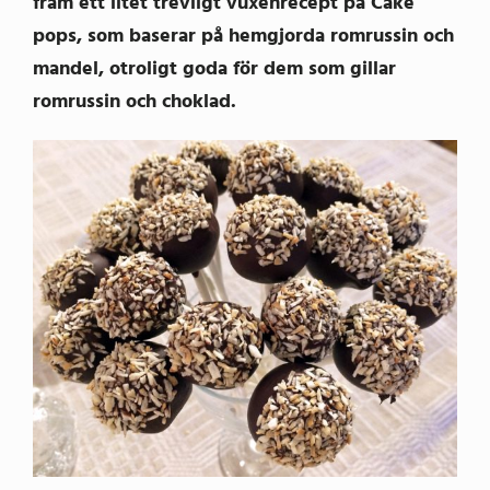
fram ett litet trevligt vuxenrecept på Cake
pops, som baserar på hemgjorda romrussin och
mandel, otroligt goda för dem som gillar
romrussin och choklad.