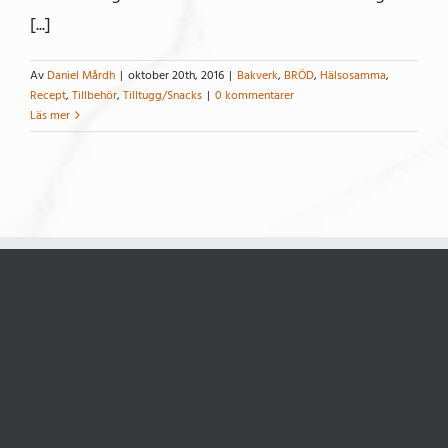
[...]
Av
Daniel Mårdh
|
oktober 20th, 2016
|
Bakverk
,
BRÖD
,
Hälsosamma
,
Recept
,
Tillbehör
,
Tilltugg/Snacks
|
0 kommentarer
Läs mer