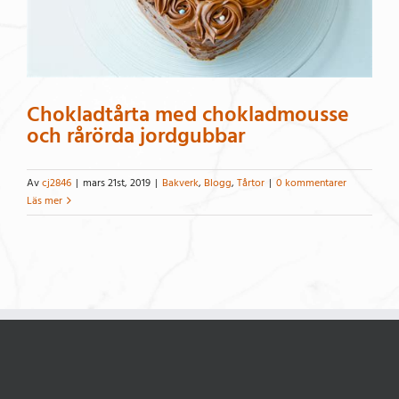
Chokladtårta med chokladmousse
och rårörda jordgubbar
Av
cj2846
|
mars 21st, 2019
|
Bakverk
,
Blogg
,
Tårtor
|
0 kommentarer
Läs mer