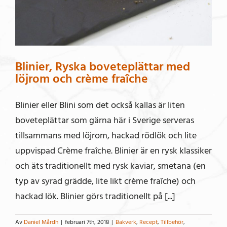
Blinier, Ryska boveteplättar med
löjrom och crème fraîche
Blinier eller Blini som det också kallas är liten
boveteplättar som gärna här i Sverige serveras
tillsammans med löjrom, hackad rödlök och lite
uppvispad Crème fraîche. Blinier är en rysk klassiker
och äts traditionellt med rysk kaviar, smetana (en
typ av syrad grädde, lite likt crème fraîche) och
hackad lök. Blinier görs traditionellt på [...]
Av
Daniel Mårdh
|
februari 7th, 2018
|
Bakverk
,
Recept
,
Tillbehör
,